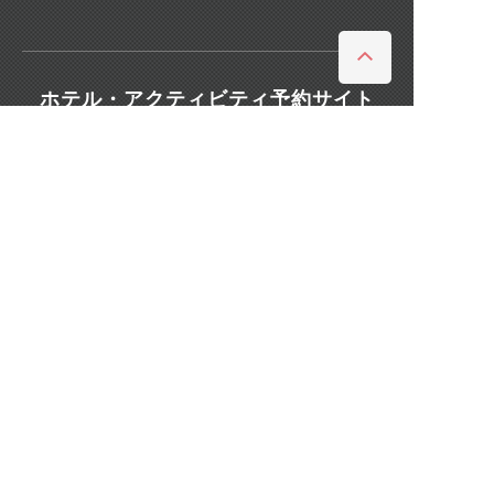
ホテル・アクティビティ予約サイト
JTRIP 国内格安オプショナ
JTRIP STAY+ ホテル予約
ルツアー
観光情報ウェブマガジン
スマートマガジン沖縄
スマートマガジン北海道
スマートマガジン東京
スマートマガジン関西
スマートマガジンハワイ
旅行のマニュアル