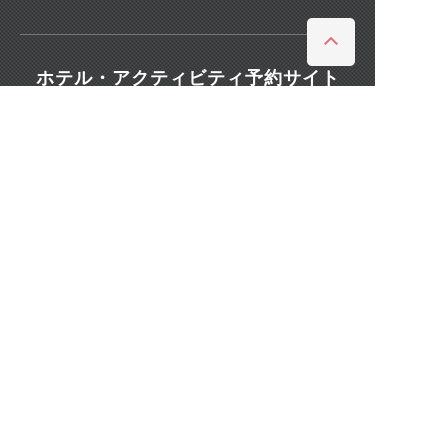
ホテル・アクティビティ予約サイト
JTRIP 国内格安オプショナ
JTRIP STAY+ ホテル予約
ルツアー
観光情報ウェブマガジン
スマートマガジン沖縄
スマートマガジン北海道
スマートマガジン東京
スマートマガジン関西
スマートマガジンハワイ
旅行のマニュアル